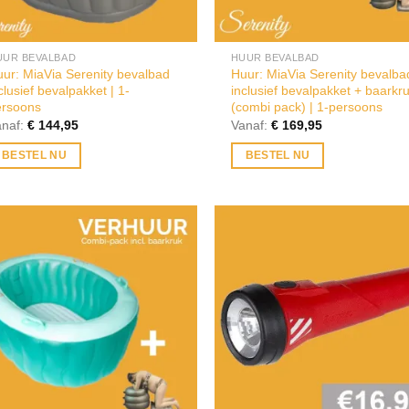
UUR BEVALBAD
HUUR BEVALBAD
ur: MiaVia Serenity bevalbad
Huur: MiaVia Serenity bevalba
clusief bevalpakket | 1-
inclusief bevalpakket + baarkr
ersoons
(combi pack) | 1-persoons
anaf:
€
144,95
Vanaf:
€
169,95
BESTEL NU
BESTEL NU