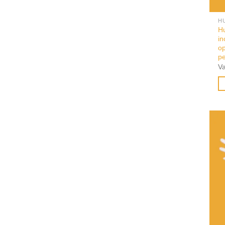
H
Hu
in
op
p
V