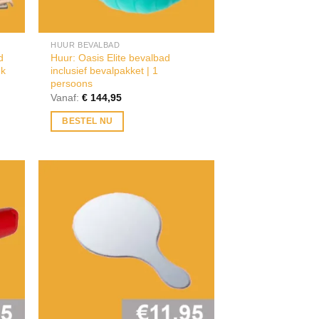
HUUR BEVALBAD
d
Huur: Oasis Elite bevalbad
uk
inclusief bevalpakket | 1
persoons
Vanaf:
€
144,95
BESTEL NU