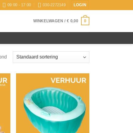
09:00 - 17:00
030-2272149
LOGIN
0
WINKELWAGEN /
€
0,00
oond