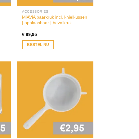
ACCESSORIES
MiAViA baarkruk incl. knielkussen
| opblaasbaar | bevalkruk
€
89,95
BESTEL NU