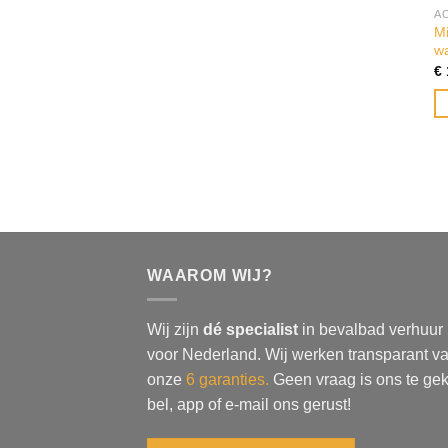
A
Mi
w
€
WAAROM WIJ?
Wij zijn
dé specialist
in bevalbad verhuur
voor Nederland. Wij werken transparant va
onze
6 garanties.
Geen vraag is ons te gek
bel, app of e-mail ons gerust!