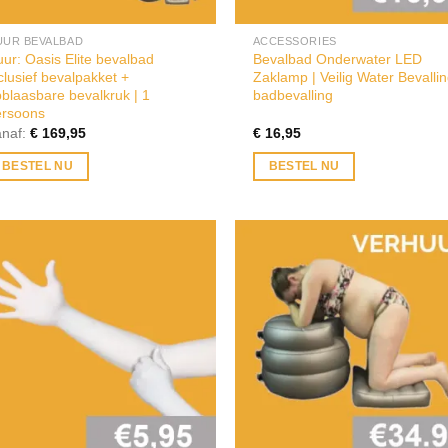
UUR BEVALBAD
ACCESSORIES
ur: Oasis Elite bevalbad
Bevalbad Onderwater LED
clusief bevalpakket +
Zaklamp | Veilig Water Bevallin
blaasbare bevalkruk | 1
badbevalling
ersoons
anaf:
€
169,95
€
16,95
BESTEL NU
BESTEL NU