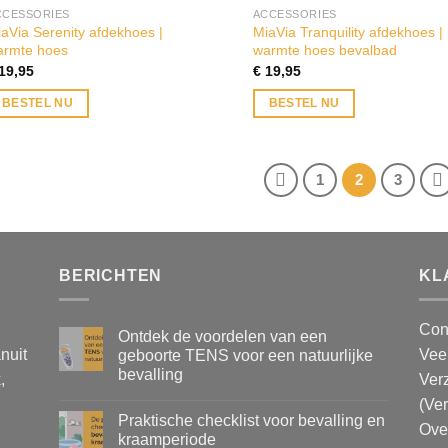
CCESSORIES
ACCESSORIES
aVia Serenity afdekhoes |
MiaVia Tranquility afdekhoes |
armte hoes
warmte hoes bevalbad
19,95
€
19,95
BESTEL NU
BESTEL NU
1
2
3
BERICHTEN
KL
Con
Ontdek de voordelen van een
nuit
Vee
geboorte TENS voor een natuurlijke
bevalling
,
Ver
(Ve
Praktische checklist voor bevalling en
Ove
kraamperiode