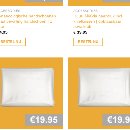
CCESSORIES
ACCESSORIES
ynaecologische handschoenen
Huur: MiaVia baarkruk incl.
bad bevalling handschoen | 1
knielkussen | opblaasbaar |
aar
bevalkruk
4,95
€
39,95
BESTEL NU
BESTEL NU