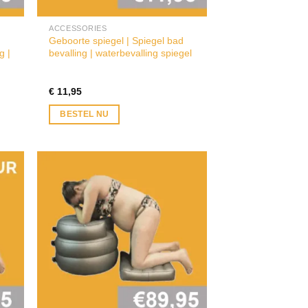
ACCESSORIES
Geboorte spiegel | Spiegel bad
g |
bevalling | waterbevalling spiegel
€
11,95
BESTEL NU