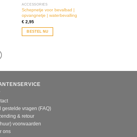
ACCESSORIES
Schepnetje voor bevalbad |
opvangnetje | waterbevalling
€
2,95
BESTEL NU
ANTENSERVICE
tact
l gestelde vragen (FAQ)
zending & retour
rhuur) voorwaarden
r ons