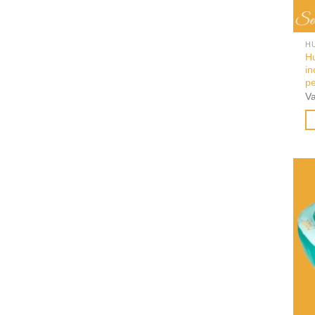
H
Hu
in
p
V