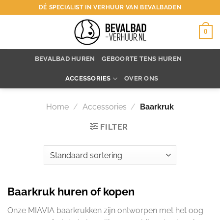
Ga
DÉ SPECIALIST IN VERHUUR VAN BEVALBADEN
naar
inhoud
0
BEVALBAD HUREN
GEBOORTE TENS HUREN
ACCESSORIES
OVER ONS
Home
/
Accessories
/
Baarkruk
FILTER
Baarkruk huren of kopen
Onze MIAVIA baarkrukken zijn ontworpen met het oog