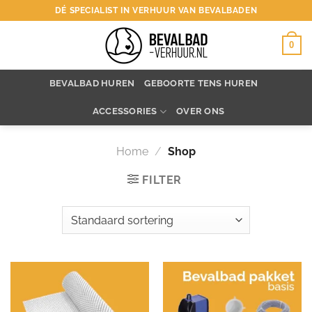
Ga
DÉ SPECIALIST IN VERHUUR VAN BEVALBADEN
naar
inhoud
0
BEVALBAD HUREN
GEBOORTE TENS HUREN
ACCESSORIES
OVER ONS
Home
/
Shop
FILTER