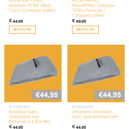
HUUR Elle TENS |
HUUR Perfect
Geboorte TENS | Body
MamaTENS | Geboorte
Clock | Compleet pakket
TENS | Tenscare |
Compleet pakket
€
44,95
€
49,95
BESTEL NU
BESTEL NU
ACCESSORIES
ACCESSORIES
Bevalbad hoes |
Universele bevalbad
compatibel met
hoes | geboortebad liner
Birthpool in a Box Mini
€
44,95
€
44,95