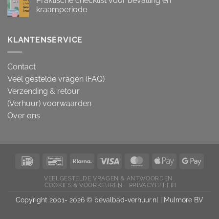
Praktische checklist voor bevalling en
kraamperiode
KLANTENSERVICE
Contact
Veel gestelde vragen (FAQ)
Verzending & retour
(Verhuur) voorwaarden
Over ons
VEELGESTELDE VRAGEN & ANTWOORDEN
COOKIES & VOORKEUREN
PRIVACYBELEID
Copyright 2001- 2026 © bevalbad-verhuur.nl |
Mulmore BV