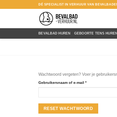
Ga
DÉ SPECIALIST IN VERHUUR VAN BEVALBADE
naar
inhoud
BEVALBAD HUREN
GEBOORTE TENS HURE
Wachtwoord vergeten? Voer je gebruikersna
Vereist
Gebruikersnaam of e-mail
*
RESET WACHTWOORD