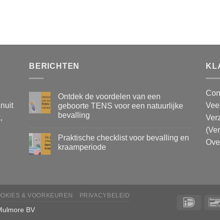
BERICHTEN
KL
Con
Ontdek de voordelen van een
nuit
Vee
geboorte TENS voor een natuurlijke
bevalling
,
Ver
(Ve
Praktische checklist voor bevalling en
Ove
kraamperiode
OKIES & VOORKEUREN
PRIVACYBELEID
Mulmore BV