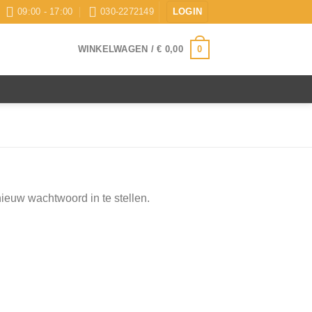
09:00 - 17:00
030-2272149
LOGIN
0
WINKELWAGEN /
€
0,00
ieuw wachtwoord in te stellen.