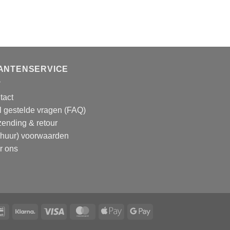
ANTENSERVICE
tact
l gestelde vragen (FAQ)
zending & retour
rhuur) voorwaarden
r ons