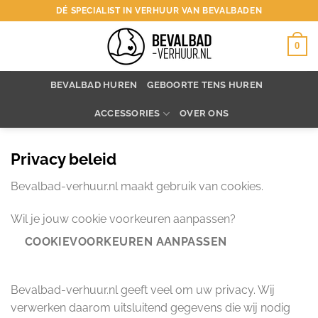
Ga
DÉ SPECIALIST IN VERHUUR VAN BEVALBADEN
naar
inhoud
0
BEVALBAD HUREN
GEBOORTE TENS HUREN
ACCESSORIES
OVER ONS
Privacy beleid
Bevalbad-verhuur.nl maakt gebruik van cookies.
Wil je jouw cookie voorkeuren aanpassen?
COOKIEVOORKEUREN AANPASSEN
Bevalbad-verhuur.nl geeft veel om uw privacy. Wij
verwerken daarom uitsluitend gegevens die wij nodig