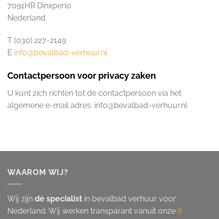
7091HR Dinxperlo
Nederland
T (030) 227-2149
E
info@bevalbad-verhuur.nl
Contactpersoon voor privacy zaken
U kunt zich richten tot de contactpersoon via het
algemene e-mail adres: info@bevalbad-verhuur.nl
WAAROM WIJ?
Wij zijn
dé specialist
in bevalbad verhuur voor
Nederland. Wij werken transparant vanuit onze
6