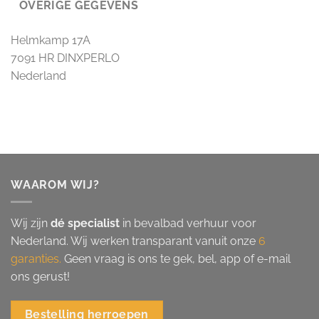
OVERIGE GEGEVENS
Helmkamp 17A
7091 HR DINXPERLO
Nederland
WAAROM WIJ?
Wij zijn
dé specialist
in bevalbad verhuur voor
Nederland. Wij werken transparant vanuit onze
6
garanties.
Geen vraag is ons te gek, bel, app of e-mail
ons gerust!
Bestelling herroepen