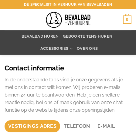
Ga
DÉ SPECIALIST IN VERHUUR VAN BEVALBADEN
naar
inhoud
0
BEVALBAD HUREN
GEBOORTE TENS HUREN
ACCESSORIES
OVER ONS
Contact informatie
In de onderstaande tabs vind je onze gegevens als je
met ons in contact wilt komen. Wij proberen e-mails
binnen 24 uur te beantwoorden. Heb je een snellere
reactie nodig, bel ons of maak gebruik van onze chat
functie op de website tijdens onze openingstijden.
VESTIGINGS ADRES
TELEFOON
E-MAIL