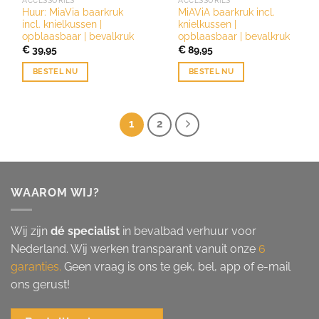
ACCESSORIES
ACCESSORIES
Huur: MiaVia baarkruk
MiAViA baarkruk incl.
incl. knielkussen |
knielkussen |
opblaasbaar | bevalkruk
opblaasbaar | bevalkruk
€
39,95
€
89,95
BESTEL NU
BESTEL NU
1
2
WAAROM WIJ?
Wij zijn
dé specialist
in bevalbad verhuur voor
Nederland. Wij werken transparant vanuit onze
6
garanties.
Geen vraag is ons te gek, bel, app of e-mail
ons gerust!