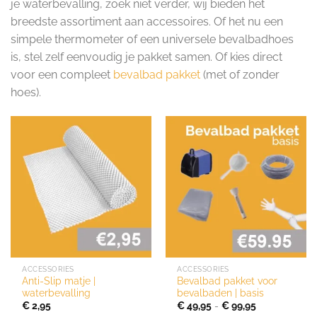
je waterbevalling, zoek niet verder, wij bieden het
breedste assortiment aan accessoires. Of het nu een
simpele thermometer of een universele bevalbadhoes
is, stel zelf eenvoudig je pakket samen. Of kies direct
voor een compleet
bevalbad pakket
(met of zonder
hoes).
ACCESSORIES
ACCESSORIES
Anti-Slip matje |
Bevalbad pakket voor
waterbevalling
bevalbaden | basis
Prijsklasse:
€
2,95
€
49,95
-
€
99,95
€ 49,95