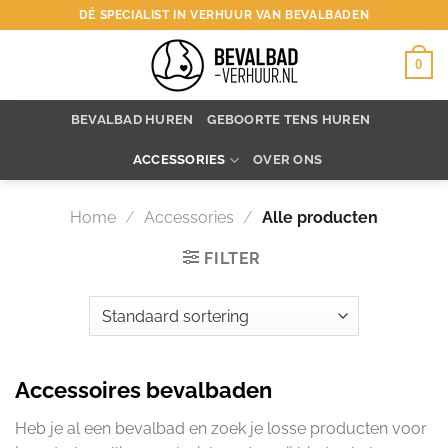
Ga
DÉ SPECIALIST IN VERHUUR VAN BEVALBADEN
naar
inhoud
0
BEVALBAD HUREN
GEBOORTE TENS HUREN
ACCESSORIES
OVER ONS
Home
/
Accessories
/
Alle producten
FILTER
Accessoires bevalbaden
Heb je al een bevalbad en zoek je losse producten voor