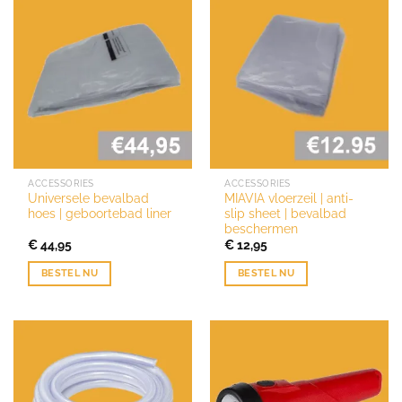
ACCESSORIES
ACCESSORIES
Universele bevalbad
MIAVIA vloerzeil | anti-
hoes | geboortebad liner
slip sheet | bevalbad
beschermen
€
44,95
€
12,95
BESTEL NU
BESTEL NU