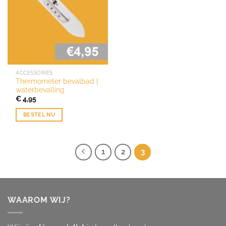
ACCESSORIES
Thermometer bevalbad |
waterbevalling
€
4,95
BESTEL NU
1
2
3
WAAROM WIJ?