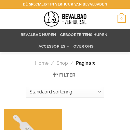
Ga
DÉ SPECIALIST IN VERHUUR VAN BEVALBADEN
naar
inhoud
0
BEVALBAD HUREN
GEBOORTE TENS HUREN
ACCESSORIES
OVER ONS
Home
/
Shop
/
Pagina 3
FILTER