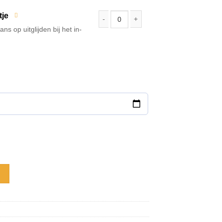
tje
s op uitglijden bij het in-
Anti-Slip matje | waterbevalling aantal
 inclusief bevalpakket | 1-persoons aantal