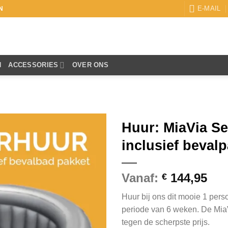
E-MAIL
N
N
ACCESSORIES
OVER ONS
Huur: MiaVia Se
inclusief beval
Vanaf:
144,95
€
Huur bij ons dit mooie 1 per
periode van 6 weken. De MiaV
tegen de scherpste prijs.