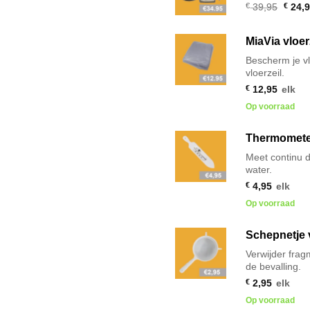
Oorsp
€
39,95
€
24,9
prijs
was:
€ 39,9
MiaVia vloer
Bescherm je vlo
vloerzeil.
€
12,95
elk
Op voorraad
Thermomet
Meet continu 
water.
€
4,95
elk
Op voorraad
Schepnetje
Verwijder frag
de bevalling.
€
2,95
elk
Op voorraad