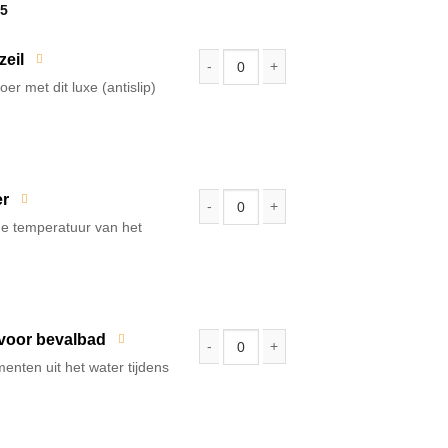
ronkelijke
Huidige
5
prijs
is:
5.
€ 24,95.
zeil
er met dit luxe (antislip)
MIAVIA vloerzeil | anti-slip sheet | bev
er
de temperatuur van het
Thermometer bevalbad | waterbevalling 
 voor bevalbad
menten uit het water tijdens
Schepnetje voor bevalbad | opvangnetje 