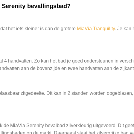
 Serenity bevallingsbad?
at het iets kleiner is dan de grotere
MiaVia Tranquility
. Je kan
aal 4 handvatten. Zo kan het bad je goed ondersteunen in versc
andvatten aan de bovenzijde en twee handvatten aan de zijkant
blaasbaar zitgedeelte. Dit kan in 2 standen worden opgeblazen,
k de MiaVia Serenity bevalbad zilverkleurig uitgevoerd. Dit geef
lingsbaden op de markt. Daarnaast staat het zilvergrijze bad va