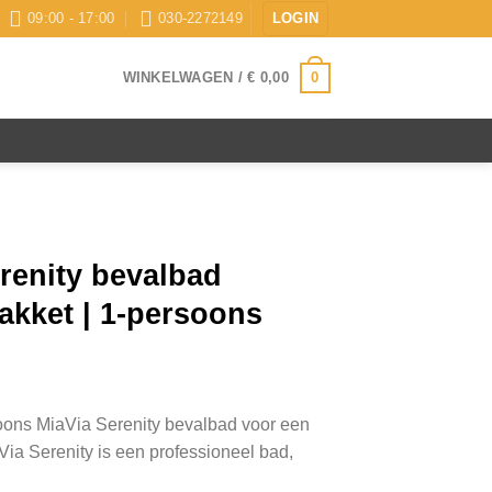
09:00 - 17:00
030-2272149
LOGIN
0
WINKELWAGEN /
€
0,00
renity bevalbad
pakket | 1-persoons
soons MiaVia Serenity bevalbad voor een
ia Serenity is een professioneel bad,