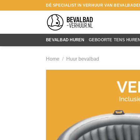
Ga
DÉ SPECIALIST IN VERHUUR VAN BEVALBADE
naar
inhoud
BEVALBAD HUREN
GEBOORTE TENS HURE
Home
/
Huur bevalbad