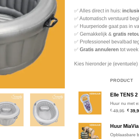
✅ Alles direct in huis:
inclusi
✅ Automatisch verstuurd beg
✅ Huurperiode gaat pas in v
✅ Gemakkelijk &
gratis reto
✅ Professioneel bevalbad teg
✅
Gratis annuleren
tot week
Kies hieronder je (eventuele) 
PRODUCT
AFBEELDING
Elle TENS 2
Huur nu met ex
Oorsp
€
49,95
€
39,9
prijs
was:
€ 49,9
Huur MiaVia
Opblaasbare b