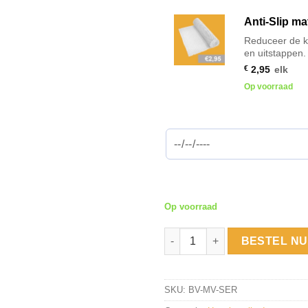
Anti-Slip ma
Reduceer de kan
en uitstappen.
€
2,95
elk
Op voorraad
Op voorraad
Huur: MiaVia Serenity bevalbad
BESTEL NU
SKU:
BV-MV-SER