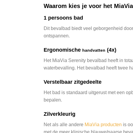
Waarom kies je voor het MiaVia
1 persoons bad
Dit bevalbad biedt veel geborgenheid doord
ontspannen.
Ergonomische
(4x)
handvatten
Het MiaVia Serenity bevalbad heeft in tot
waterbevalling. Het bevalbad heeft twee h
Verstelbaar zitgedeelte
Het bad is standaard uitgerust met een op
bepalen.
Zilverkleurig
Net als alle andere
MiaVia producten
is oo
met de meer klinische blauwe/paarse beval