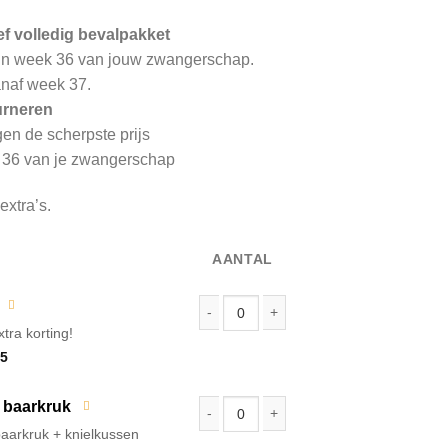
ef volledig bevalpakket
in week 36 van jouw zwangerschap.
anaf week 37.
urneren
en de scherpste prijs
 36 van je zwangerschap
extra’s.
AANTAL
tra korting!
HUUR Elle TENS 2 | Geboorte TENS | natu
ronkelijke
Huidige
5
prijs
is:
5.
€ 39,95.
 baarkruk
aarkruk + knielkussen
Huur: MiaVia baarkruk incl. knielkussen 