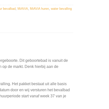
ur bevalbad
,
MiAViA
,
MiAViA huren
,
water bevalling
rgeboorte. Dit geboortebad is vanuit de
 op de markt. Denk hierbij aan de
ing. Het pakket bestaat uit alle basis
datum door en wij versturen het bevalbad
uurperiode start vanaf week 37 van je