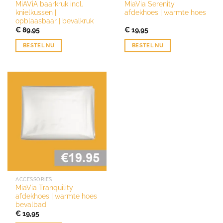
MiAViA baarkruk incl.
MiaVia Serenity
knielkussen |
afdekhoes | warmte hoes
opblaasbaar | bevalkruk
€
89,95
€
19,95
BESTEL NU
BESTEL NU
ACCESSORIES
MiaVia Tranquility
afdekhoes | warmte hoes
bevalbad
€
19,95