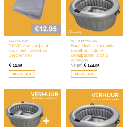
ACCESSORIES
HUUR BEVALBAD
MIAVIA vloerzeil | anti-
Huur: MiaVia Tranquility
slip sheet | bevalbad
bevalbad inclusief
beschermen
bevalpakket | 1 tot 2-
persoons
€
12,95
Vanaf:
€
144,95
BESTEL NU
BESTEL NU