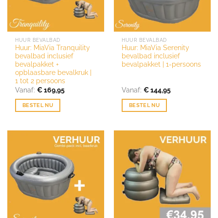
HUUR BEVALBAD
HUUR BEVALBAD
Huur: MiaVia Tranquility
Huur: MiaVia Serenity
bevalbad inclusief
bevalbad inclusief
bevalpakket +
bevalpakket | 1-persoons
opblaasbare bevalkruk |
1 tot 2 persoons
Vanaf:
€
169,95
Vanaf:
€
144,95
BESTEL NU
BESTEL NU