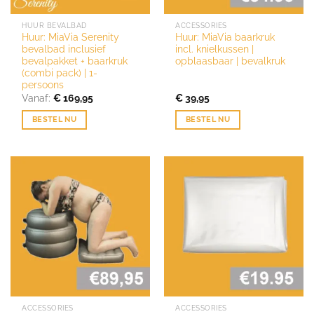
HUUR BEVALBAD
ACCESSORIES
Huur: MiaVia Serenity
Huur: MiaVia baarkruk
bevalbad inclusief
incl. knielkussen |
bevalpakket + baarkruk
opblaasbaar | bevalkruk
(combi pack) | 1-
persoons
Vanaf:
€
169,95
€
39,95
BESTEL NU
BESTEL NU
ACCESSORIES
ACCESSORIES