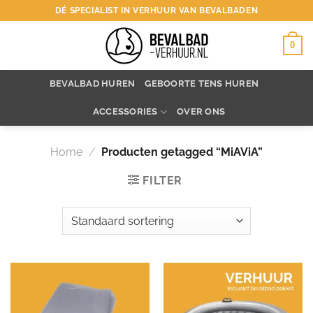
Ga
DÉ SPECIALIST IN VERHUUR VAN BEVALBADEN
naar
inhoud
0
BEVALBAD HUREN
GEBOORTE TENS HUREN
ACCESSORIES
OVER ONS
Home
/
Producten getagged “MiAViA”
FILTER