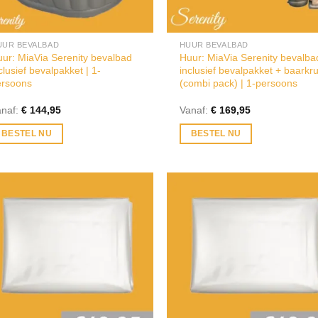
UUR BEVALBAD
HUUR BEVALBAD
ur: MiaVia Serenity bevalbad
Huur: MiaVia Serenity bevalba
clusief bevalpakket | 1-
inclusief bevalpakket + baarkr
ersoons
(combi pack) | 1-persoons
anaf:
€
144,95
Vanaf:
€
169,95
BESTEL NU
BESTEL NU