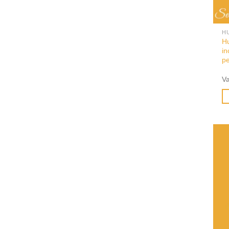
H
Hu
in
p
V