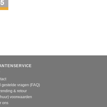
ANTENSERVICE
tact
l gestelde vragen (FAQ)
zending & retour
rhuur) voorwaarden
r ons