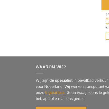
A
Mi
w
€
WAAROM WIJ?
Wij zijn
dé specialist
in bevalbad verhuur
voor Nederland. Wij werken transparant va
onze
6 garanties.
Geen vraag is ons te gek
bel, app of e-mail ons gerust!