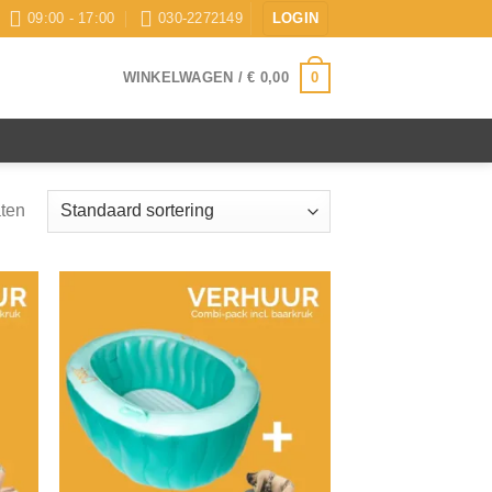
09:00 - 17:00
030-2272149
LOGIN
0
WINKELWAGEN /
€
0,00
aten