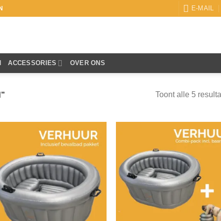
E-MAIL
N
N
ACCESSORIES
OVER ONS
Toont alle 5 result
d”