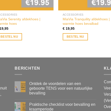
CCESSORIES
ACCESSORIES
aVia Serenity afdekhoes |
MiaVia Tranquility afdekhoes |
armte hoes
warmte hoes bevalbad
19,95
€
19,95
BESTEL NU
BESTEL NU
BERICHTEN
KL
Con
Ontdek de voordelen van een
nuit
Vee
geboorte TENS voor een natuurlijke
bevalling
,
Ver
(Ve
Praktische checklist voor bevalling en
Ove
kraamperiode