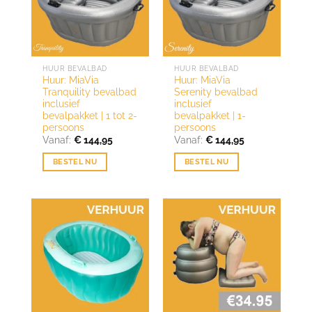
HUUR BEVALBAD
HUUR BEVALBAD
Huur: MiaVia
Huur: MiaVia
Tranquility bevalbad
Serenity bevalbad
inclusief
inclusief
bevalpakket | 1 tot 2-
bevalpakket | 1-
persoons
persoons
Vanaf:
€
144,95
Vanaf:
€
144,95
BESTEL NU
BESTEL NU