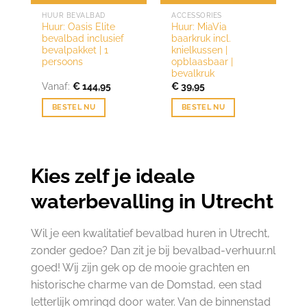
HUUR BEVALBAD
ACCESSORIES
Huur: Oasis Elite
Huur: MiaVia
bevalbad inclusief
baarkruk incl.
bevalpakket | 1
knielkussen |
persoons
opblaasbaar |
bevalkruk
Vanaf:
€
144,95
€
39,95
BESTEL NU
BESTEL NU
Kies zelf je ideale
waterbevalling in Utrecht
Wil je een kwalitatief bevalbad huren in Utrecht,
zonder gedoe? Dan zit je bij bevalbad-verhuur.nl
goed! Wij zijn gek op de mooie grachten en
historische charme van de Domstad, een stad
letterlijk omringd door water. Van de binnenstad