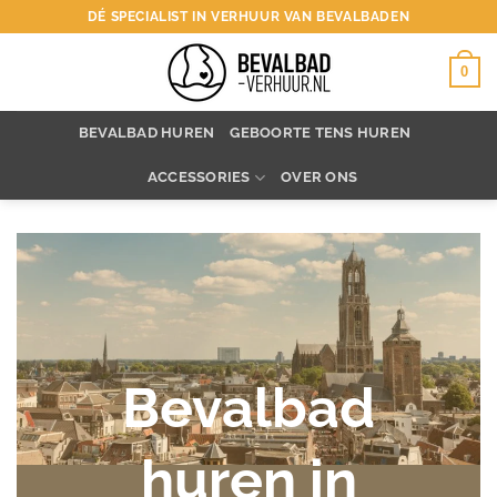
Ga
DÉ SPECIALIST IN VERHUUR VAN BEVALBADEN
naar
inhoud
0
BEVALBAD HUREN
GEBOORTE TENS HUREN
ACCESSORIES
OVER ONS
Bevalbad
huren in