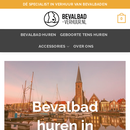
Ga
DÉ SPECIALIST IN VERHUUR VAN BEVALBADEN
naar
inhoud
0
BEVALBAD HUREN
GEBOORTE TENS HUREN
ACCESSORIES
OVER ONS
Bevalbad
huren in