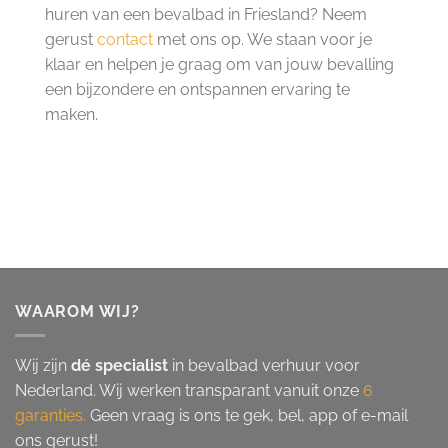
huren van een bevalbad in Friesland? Neem
gerust
contact
met ons op. We staan voor je
klaar en helpen je graag om van jouw bevalling
een bijzondere en ontspannen ervaring te
maken.
WAAROM WIJ?
Wij zijn
dé specialist
in bevalbad verhuur voor
Nederland. Wij werken transparant vanuit onze
6
garanties.
Geen vraag is ons te gek, bel, app of e-mail
ons gerust!