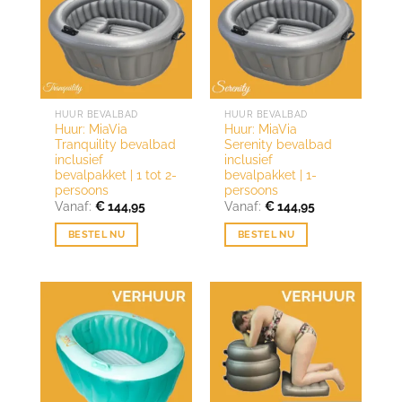
HUUR BEVALBAD
HUUR BEVALBAD
Huur: MiaVia
Huur: MiaVia
Tranquility bevalbad
Serenity bevalbad
inclusief
inclusief
bevalpakket | 1 tot 2-
bevalpakket | 1-
persoons
persoons
Vanaf:
€
144,95
Vanaf:
€
144,95
BESTEL NU
BESTEL NU