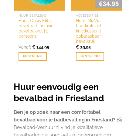
HUUR BEVALBAD
ACCESSORIES
Huur: Oasis Elite
Huur: MiaVia
bevalbad inclusief
baarkruk incl.
bevalpakket | 1
knielkussen |
persoons
opblaasbaar |
bevalkruk
Vanaf:
€
144,95
€
39,95
BESTEL NU
BESTEL NU
Huur eenvoudig een
bevalbad in Friesland
Ben je op zoek naar een comfortabel
bevalbad voor je badbevalling in Friesland?
Bij
Bevalbad-Verhuur.nl vind je kwalitatieve
bevalbaden die speciaal zijn ontworpen om