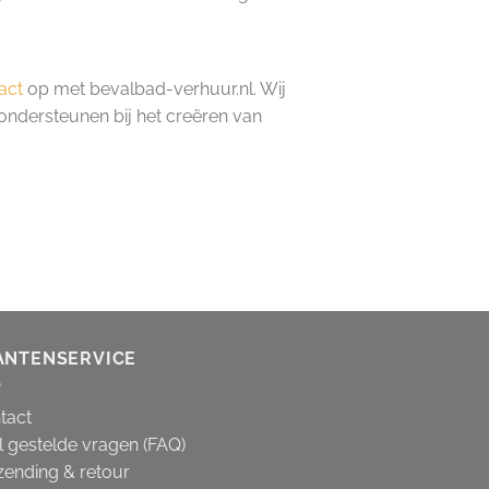
act
op met bevalbad-verhuur.nl. Wij
ondersteunen bij het creëren van
ANTENSERVICE
tact
l gestelde vragen (FAQ)
zending & retour