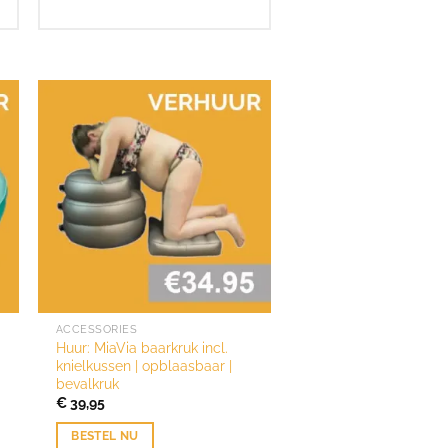
ACCESSORIES
Huur: MiaVia baarkruk incl.
knielkussen | opblaasbaar |
bevalkruk
€
39,95
BESTEL NU