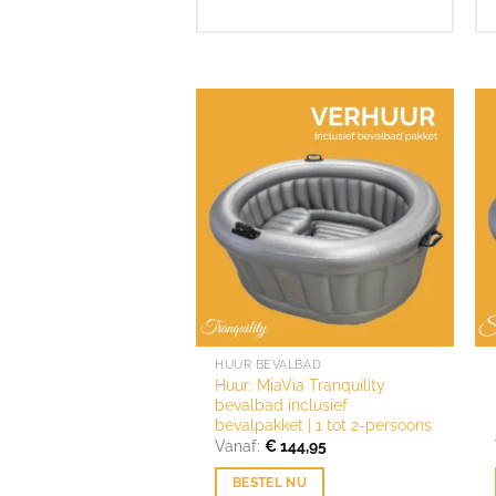
HUUR BEVALBAD
Huur: MiaVia Tranquility
bevalbad inclusief
bevalpakket | 1 tot 2-persoons
Vanaf:
€
144,95
BESTEL NU