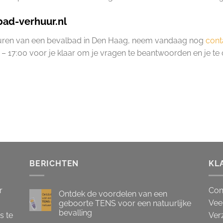
ad-verhuur.nl
huren van een bevalbad in Den Haag, neem vandaag nog
cont
– 17:00 voor je klaar om je vragen te beantwoorden en je te 
BERICHTEN
KL
r
Con
Ontdek de voordelen van een
Vee
geboorte TENS voor een natuurlijke
bevalling
s te
Ver