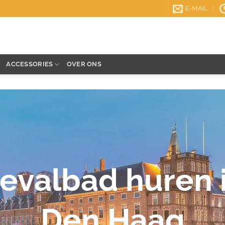
E-MAIL
ACCESSORIES
OVER ONS
evalbad huren 
Den Haag