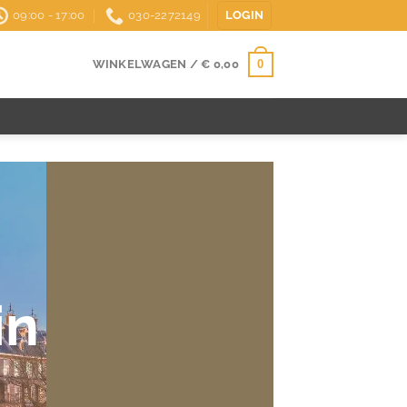
09:00 - 17:00
030-2272149
LOGIN
0
WINKELWAGEN /
€
0,00
in