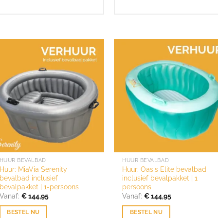
HUUR BEVALBAD
HUUR BEVALBAD
Huur: MiaVia Serenity
Huur: Oasis Elite bevalbad
bevalbad inclusief
inclusief bevalpakket | 1
bevalpakket | 1-persoons
persoons
Vanaf:
€
144,95
Vanaf:
€
144,95
BESTEL NU
BESTEL NU