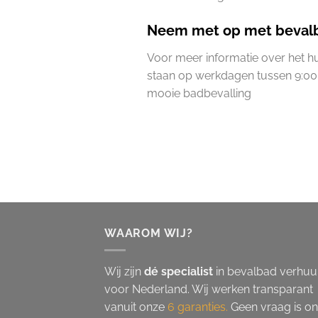
Neem met op met bevalb
Voor meer informatie over het 
staan op werkdagen tussen 9:00 
mooie badbevalling
WAAROM WIJ?
Wij zijn
dé specialist
in bevalbad verhuu
voor Nederland. Wij werken transparant
vanuit onze
6 garanties.
Geen vraag is on