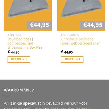
ACCESSORIES
ACCESSORIES
Bevalbad hoes |
Universele bevalbad
compatibel met
hoes | geboortebad liner
Birthpool in a Box Mini
€
44,95
€
44,95
BESTEL NU
BESTEL NU
WAAROM WIJ?
Wij zijn
dé specialist
in bevalbad verhuur voor