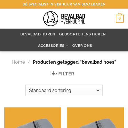
Ga
DÉ SPECIALIST IN VERHUUR VAN BEVALBADEN
naar
inhoud
0
BEVALBAD HUREN
GEBOORTE TENS HUREN
ACCESSORIES
OVER ONS
Home
/
Producten getagged “bevalbad hoes”
FILTER