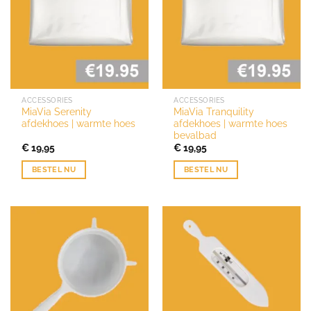
ACCESSORIES
ACCESSORIES
MiaVia Serenity
MiaVia Tranquility
afdekhoes | warmte hoes
afdekhoes | warmte hoes
bevalbad
€
19,95
€
19,95
BESTEL NU
BESTEL NU