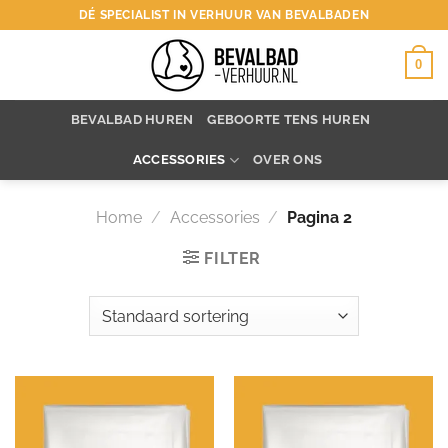
Ga
DÉ SPECIALIST IN VERHUUR VAN BEVALBADEN
naar
inhoud
0
BEVALBAD HUREN
GEBOORTE TENS HUREN
ACCESSORIES
OVER ONS
Home
/
Accessories
/
Pagina 2
FILTER